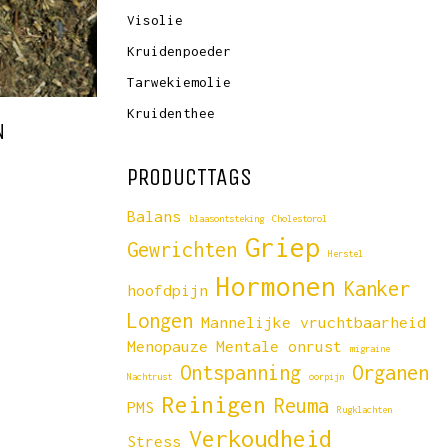
Visolie
Kruidenpoeder
Tarwekiemolie
Kruidenthee
N
PRODUCTTAGS
Balans
blaasontsteking
Cholestorol
Griep
Gewrichten
Herstel
Hormonen
Kanker
hoofdpijn
Longen
Mannelijke vruchtbaarheid
Menopauze
Mentale onrust
migraine
Ontspanning
Organen
Nachtrust
oorpijn
Reinigen
Reuma
PMS
Rugklachten
Verkoudheid
Stress