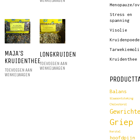
WINKELWAGEN
Menopauze/ov
Stress en
spanning
Visolie
Kruidenpoede
Tarwekiemoli
MAJA’S
LONGKRUIDEN
Kruidenthee
KRUIDENTHEE
TOEVOEGEN AAN
WINKELWAGEN
TOEVOEGEN AAN
WINKELWAGEN
PRODUCTT
Balans
blaasontsteking
Cholestorol
Gewricht
Griep
Herstel
hoofdpijn