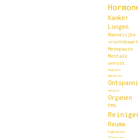
Hormon
Kanker
Longen
Mannelijke
vruchtbaar
Menopauze
Mentale
onrust
migraine
Nachtrust
Ontspann
oorpijn
Organen
PMS
Reinige
Reuma
Rugklachten
Stress