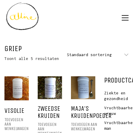
GRIEP
Standaard sortering
Toont alle 5 resultaten
PRODUCTC
Ziekte en
gezondheid
ZWEEDSE
MAJA’S
Vruchtbaarhe
VISOLIE
vrouw
KRUIDEN
KRUIDENPOEDER
TOEVOEGEN
Vruchtbaarhe
AAN
TOEVOEGEN
TOEVOEGEN AAN
man
WINKELWAGEN
AAN
WINKELWAGEN