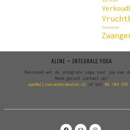
Verkoud
Vrucht
Zenuwstelsel
Zwange
ALINE – INTEGRALE YOGA
Benieuwd wat de integrale yoga voor jou kan d
Neem gerust contact op!
aan@allinevandermeulen.nl
of bel
06 184 595