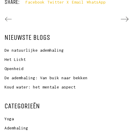
SHARE:
Facebook
Twitter X
Email
WhatsApp
NIEUWSTE BLOGS
De natuurlijke ademhaling
Het Licht
Openheid
De ademhaling: Van buik naar bekken
ALINE – INTEGRALE YOGA
Koud water: het mentale aspect
Benieuwd wat de integrale yoga voor jou kan doen?
Neem gerust contact op!
CATEGORIEËN
aan@allinevandermeulen.nl
of bel
06 184 595 78
Yoga
Ademhaling