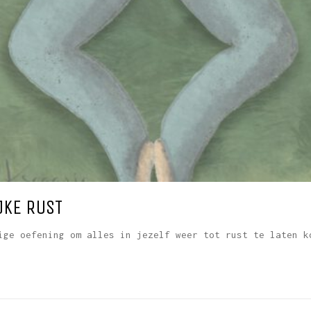
JKE RUST
ige oefening om alles in jezelf weer tot rust te laten k